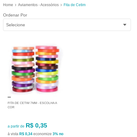
Home
Aviamentos - Acessórios
Fita de Cetim
Ordenar Por
Selecione
FITA DE CETIM 7MM - ESCOLHA A
COR
R$ 0,35
a partir de
à vista
R$ 0,34
economize
3%
no