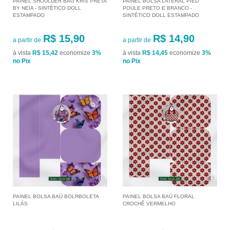
PAINEL SHOULDER BAG KRIS PRETA
PAINEL BOLSA LATERAL PIED
BY NEIA - SINTÉTICO DOLL
POULE PRETO E BRANCO -
ESTAMPADO
SINTÉTICO DOLL ESTAMPADO
R$ 15,90
R$ 14,90
a partir de
a partir de
à vista
R$ 15,42
economize
3%
à vista
R$ 14,45
economize
3%
no Pix
no Pix
PAINEL BOLSA BAÚ BOLRBOLETA
PAINEL BOLSA BAÚ FLORAL
LILÁS
CROCHÊ VERMELHO