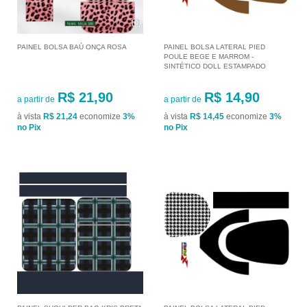
PAINEL BOLSA BAÚ ONÇA ROSA
PAINEL BOLSA LATERAL PIED
POULE BEGE E MARROM -
SINTÉTICO DOLL ESTAMPADO
R$ 21,90
R$ 14,90
a partir de
a partir de
à vista
R$ 21,24
economize
3%
à vista
R$ 14,45
economize
3%
no Pix
no Pix