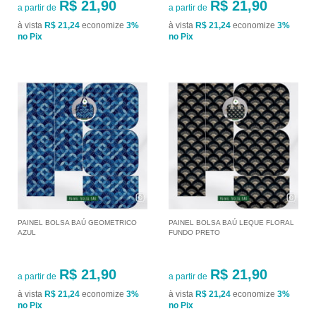
R$ 21,90
R$ 21,90
a partir de
a partir de
à vista
R$ 21,24
economize
3%
à vista
R$ 21,24
economize
3%
no Pix
no Pix
PAINEL BOLSA BAÚ GEOMETRICO
PAINEL BOLSA BAÚ LEQUE FLORAL
AZUL
FUNDO PRETO
R$ 21,90
R$ 21,90
a partir de
a partir de
à vista
R$ 21,24
economize
3%
à vista
R$ 21,24
economize
3%
no Pix
no Pix