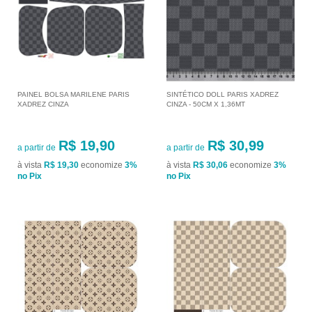
PAINEL BOLSA MARILENE PARIS
SINTÉTICO DOLL PARIS XADREZ
XADREZ CINZA
CINZA - 50CM X 1,36MT
R$ 19,90
R$ 30,99
a partir de
a partir de
à vista
R$ 19,30
economize
3%
à vista
R$ 30,06
economize
3%
no Pix
no Pix