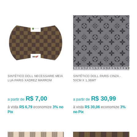
SINTÉTICO DOLL NECESSARIE MEIA
SINTÉTICO DOLL PARIS CINZA -
LUA PARIS XADREZ MARROM
50CM X 1,36MT
R$ 7,00
R$ 30,99
a partir de
a partir de
à vista
R$ 6,79
economize
3%
no
à vista
R$ 30,06
economize
3%
Pix
no Pix