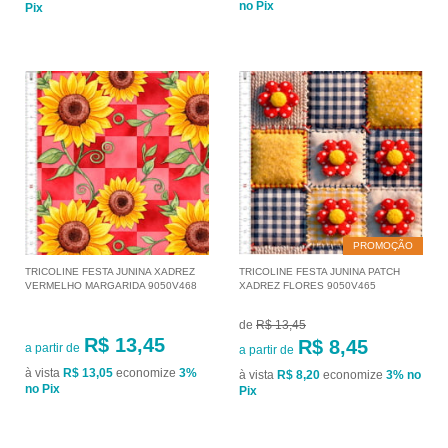
no Pix
Pix
PROMOÇÃO
TRICOLINE FESTA JUNINA XADREZ
TRICOLINE FESTA JUNINA PATCH
VERMELHO MARGARIDA 9050V468
XADREZ FLORES 9050V465
de
R$ 13,45
R$ 13,45
R$ 8,45
a partir de
a partir de
à vista
R$ 13,05
economize
3%
à vista
R$ 8,20
economize
3%
no
no Pix
Pix