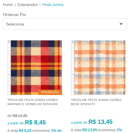
Home
Estampados
Festa Junina
Ordenar Por
Selecione
PROMOÇÃO
TRICOLINE FESTA JUNINA XADREZ
TRICOLINE FESTA JUNINA XADREZ
MARINHO E VERMELHO 9050V466
BEGE 9050V470
de
R$ 13,45
R$ 13,45
R$ 8,45
a partir de
a partir de
à vista
R$ 13,05
economize
3%
à vista
R$ 8,20
economize
3%
no