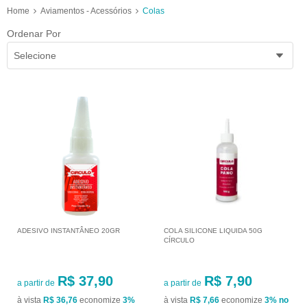
Home
Aviamentos - Acessórios
Colas
Ordenar Por
Selecione
ADESIVO INSTANTÂNEO 20GR
COLA SILICONE LIQUIDA 50G
CÍRCULO
R$ 37,90
R$ 7,90
a partir de
a partir de
à vista
R$ 36,76
economize
3%
à vista
R$ 7,66
economize
3%
no