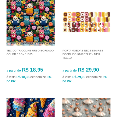
TECIDO TRICOLINE URSO BORDADO
PORTA MOEDAS NECESSAIRES
COLOR 5 3D - 81385
DOCINHOS 9100E2997 - MEIA
TIGELA
R$ 18,95
R$ 29,90
a partir de
a partir de
à vista
R$ 18,38
economize
3%
à vista
R$ 29,00
economize
3%
no Pix
no Pix