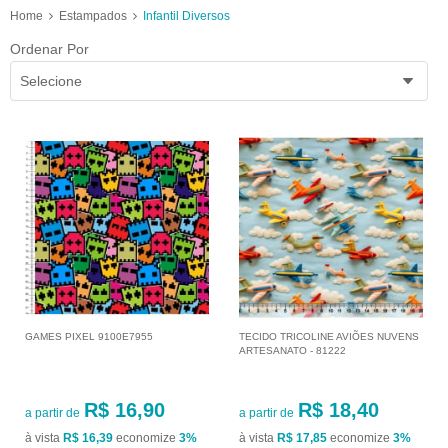
Home
Estampados
Infantil Diversos
Ordenar Por
Selecione
GAMES PIXEL 9100E7955
TECIDO TRICOLINE AVIÕES NUVENS
ARTESANATO - 81222
R$ 16,90
R$ 18,40
a partir de
a partir de
à vista
R$ 16,39
economize
3%
à vista
R$ 17,85
economize
3%