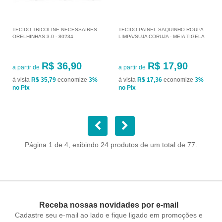
TECIDO TRICOLINE NECESSAIRES
TECIDO PAINEL SAQUINHO ROUPA
ORELHINHAS 3.0 - 80234
LIMPA/SUJA CORUJA - MEIA TIGELA
R$ 36,90
R$ 17,90
a partir de
a partir de
à vista
R$ 35,79
economize
3%
à vista
R$ 17,36
economize
3%
no Pix
no Pix
Página 1 de 4, exibindo 24 produtos de um total de 77.
Receba nossas novidades por e-mail
Cadastre seu e-mail ao lado e fique ligado em promoções e