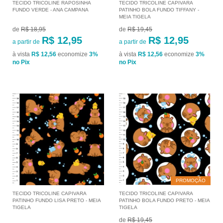
TECIDO TRICOLINE RAPOSINHA
TECIDO TRICOLINE CAPIVARA
FUNDO VERDE - ANA CAMPANA
PATINHO BOLA FUNDO TIFFANY -
MEIA TIGELA
de
R$ 18,95
de
R$ 19,45
R$ 12,95
R$ 12,95
a partir de
a partir de
à vista
R$ 12,56
economize
3%
à vista
R$ 12,56
economize
3%
no Pix
no Pix
PROMOÇÃO
TECIDO TRICOLINE CAPIVARA
TECIDO TRICOLINE CAPIVARA
PATINHO FUNDO LISA PRETO - MEIA
PATINHO BOLA FUNDO PRETO - MEIA
TIGELA
TIGELA
de
R$ 19,45