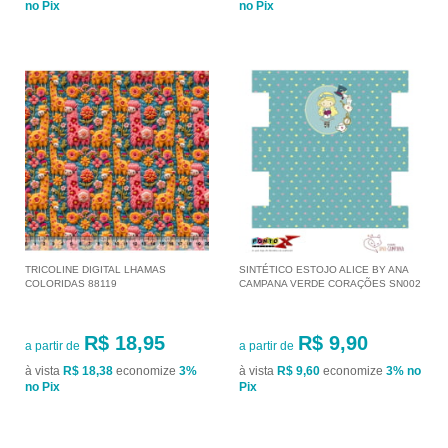
no Pix
no Pix
TRICOLINE DIGITAL LHAMAS
SINTÉTICO ESTOJO ALICE BY ANA
COLORIDAS 88119
CAMPANA VERDE CORAÇÕES SN002
R$ 18,95
R$ 9,90
a partir de
a partir de
à vista
R$ 18,38
economize
3%
à vista
R$ 9,60
economize
3%
no
no Pix
Pix