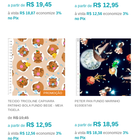
R$ 19,45
R$ 12,95
a partir de
a partir de
à vista
R$ 18,87
economize
3%
à vista
R$ 12,56
economize
3%
no Pix
no Pix
PROMOÇÃO
TECIDO TRICOLINE CAPIVARA
PETER PAN FUNDO MARINHO
PATINHO BOLA FUNDO BEGE - MEIA
9100E9749
TIGELA
de
R$ 19,45
R$ 18,95
R$ 12,95
a partir de
a partir de
à vista
R$ 18,38
economize
3%
à vista
R$ 12,56
economize
3%
no Pix
no Pix