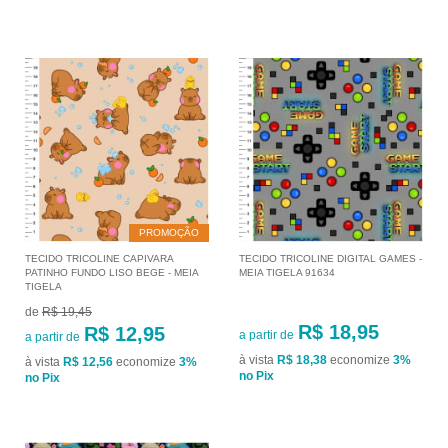
PROMOÇÃO
TECIDO TRICOLINE CAPIVARA
TECIDO TRICOLINE DIGITAL GAMES -
PATINHO FUNDO LISO BEGE - MEIA
MEIA TIGELA 91634
TIGELA
de
R$ 19,45
R$ 18,95
R$ 12,95
a partir de
a partir de
à vista
R$ 18,38
economize
3%
à vista
R$ 12,56
economize
3%
no Pix
no Pix