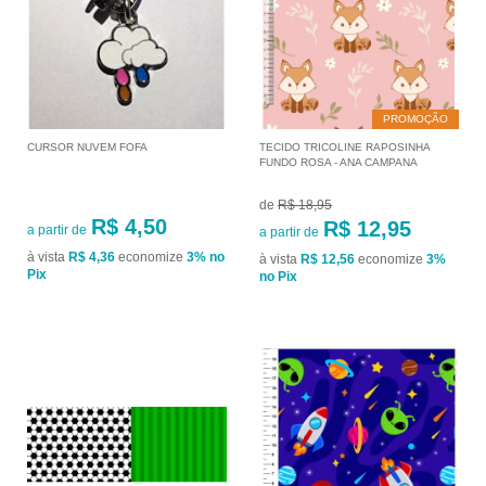
PROMOÇÃO
CURSOR NUVEM FOFA
TECIDO TRICOLINE RAPOSINHA
FUNDO ROSA - ANA CAMPANA
de
R$ 18,95
R$ 4,50
R$ 12,95
a partir de
a partir de
à vista
R$ 4,36
economize
3%
no
à vista
R$ 12,56
economize
3%
Pix
no Pix