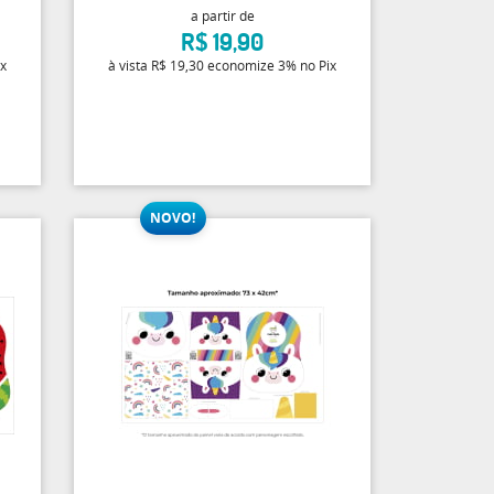
a partir de
R$ 19,90
ix
à vista
R$ 19,30
economize
3%
no Pix