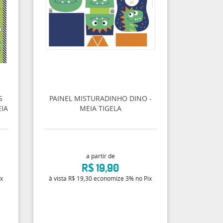
S
PAINEL MISTURADINHO DINO -
EIA
MEIA TIGELA
a partir de
R$ 19,90
ix
à vista
R$ 19,30
economize
3%
no Pix