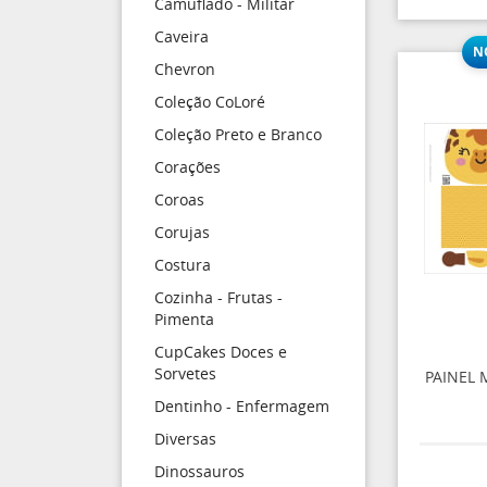
Camuflado - Militar
Caveira
Chevron
Coleção CoLoré
Coleção Preto e Branco
Corações
Coroas
Corujas
Costura
Cozinha - Frutas -
Pimenta
CupCakes Doces e
Sorvetes
PAINEL 
Dentinho - Enfermagem
Diversas
Dinossauros