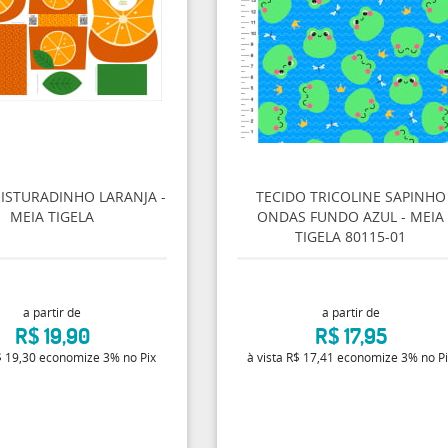
MISTURADINHO LARANJA -
TECIDO TRICOLINE SAPINHO
MEIA TIGELA
ONDAS FUNDO AZUL - MEIA
TIGELA 80115-01
a partir de
a partir de
R$ 19,90
R$ 17,95
 19,30
economize
3%
no Pix
à vista
R$ 17,41
economize
3%
no P