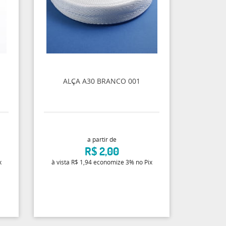
ALÇA A30 BRANCO 001
a partir de
R$ 2,00
x
à vista
R$ 1,94
economize
3%
no Pix