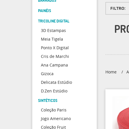
BARRADOS
FILTRO
PAINÉIS
TRICOLINE DIGITAL
PR
3D Estampas
Meia Tigela
Ponto X Digital
Cris de Marchi
Ana Campana
Home
A
Gizoca
Delicata Estúdio
D.Zen Estúdio
SINTÉTICOS
Coleção Paris
Jogo Americano
Coleção Fruit