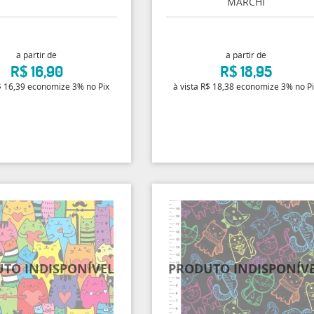
MARCHI
a partir de
a partir de
R$ 16,90
R$ 18,95
 16,39
economize
3%
no Pix
à vista
R$ 18,38
economize
3%
no P