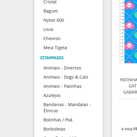
Cristal
Bagum
Nylon 600
Lisos
Chevron
Meia Tigela
ESTAMPADOS
Animais - Diversos
Animais - Dogs & Cats
PATINH
GAT
Animais - Patinhas
GABAR
Azulejos
Bandanas - Mandalas -
Étnicos
Bolinhas / Poá
Borboletas
à vista
R$