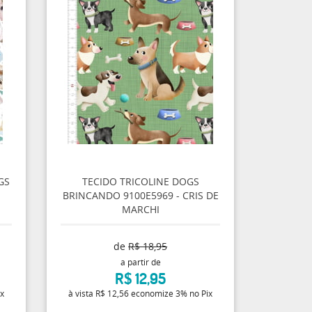
GS
TECIDO TRICOLINE DOGS
BRINCANDO 9100E5969 - CRIS DE
MARCHI
de
R$ 18,95
a partir de
R$ 12,95
ix
à vista
R$ 12,56
economize
3%
no Pix