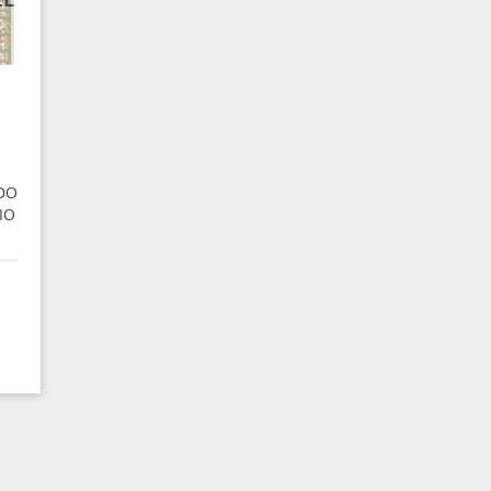
DO
IO