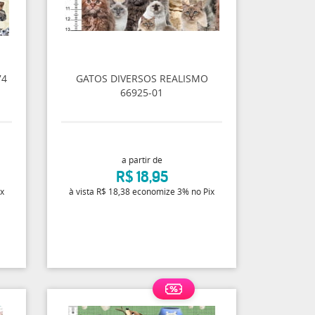
74
GATOS DIVERSOS REALISMO
66925-01
a partir de
R$ 18,95
ix
à vista
R$ 18,38
economize
3%
no Pix