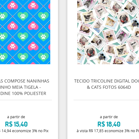
AS COMPOSE NANINHAS
TECIDO TRICOLINE DIGITAL DO
INHO MEIA TIGELA -
& CATS FOTOS 6064D
DINE 100% POLIESTER
a partir de
a partir de
R$ 15,40
R$ 18,40
 14,94
economize
3%
no Pix
à vista
R$ 17,85
economize
3%
no P