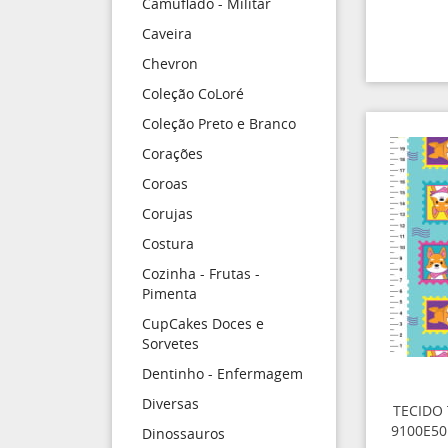
Camuflado - Militar
Caveira
Chevron
Coleção CoLoré
Coleção Preto e Branco
Corações
Coroas
Corujas
Costura
Cozinha - Frutas -
Pimenta
CupCakes Doces e
Sorvetes
Dentinho - Enfermagem
Diversas
TECIDO
9100E50
Dinossauros