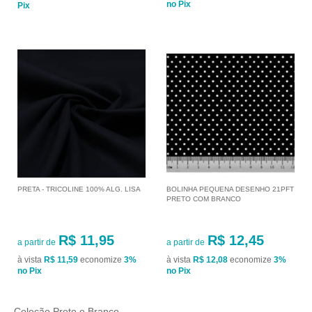
no Pix
Pix
PRETA - TRICOLINE 100% ALG. LISA
BOLINHA PEQUENA DESENHO 21PFT
PRETO COM BRANCO
R$ 11,95
R$ 12,45
a partir de
a partir de
à vista
R$ 11,59
economize
3%
à vista
R$ 12,08
economize
3%
no Pix
no Pix
Coleção Preto e Branco