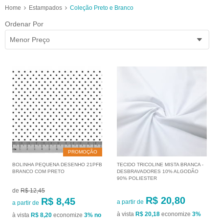
Home
Estampados
Coleção Preto e Branco
Ordenar Por
Menor Preço
PROMOÇÃO
BOLINHA PEQUENA DESENHO 21PFB
TECIDO TRICOLINE MISTA BRANCA -
BRANCO COM PRETO
DESBRAVADORES 10% ALGODÃO
90% POLIESTER
de
R$ 12,45
R$ 20,80
R$ 8,45
a partir de
a partir de
à vista
R$ 20,18
economize
3%
à vista
R$ 8,20
economize
3%
no