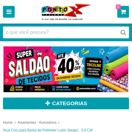
0
CATEGORIAS
Home
Aviamentos - Acessórios
Alça Chic para Bolsa de Poliéster Luxor (bege) - 3,0 CM