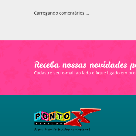
Carregando comentários ...
Receba nossas novidades p
Cadastre seu e-mail ao lado e fique ligado em pr