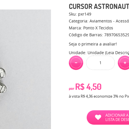
CURSOR ASTRONAU
Sku:
pxr149
Categoria:
Aviamentos - Acessó
Marca:
Ponto X Tecidos
Código de Barras:
7897065352
Seja o primeira a avaliar!
Unidade: Unidade (Leia Descri
R$ 4,50
por
à vista
R$ 4,36
economize
3%
no Pi
ADICIONAR A
LISTA DE DES