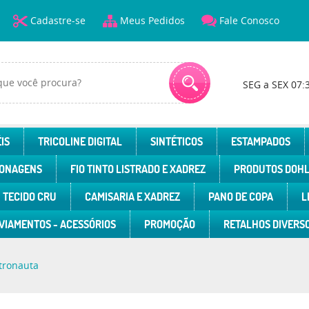
Cadastre-se
Meus Pedidos
Fale Conosco
SEG a SEX 07:
IS
TRICOLINE DIGITAL
SINTÉTICOS
ESTAMPADOS
ONAGENS
FIO TINTO LISTRADO E XADREZ
PRODUTOS DOH
TECIDO CRU
CAMISARIA E XADREZ
PANO DE COPA
L
VIAMENTOS - ACESSÓRIOS
PROMOÇÃO
RETALHOS DIVERS
tronauta