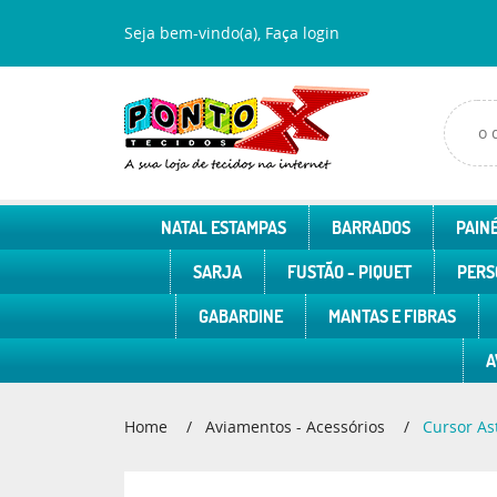
Seja bem-vindo(a),
Faça login
NATAL ESTAMPAS
BARRADOS
PAINÉ
SARJA
FUSTÃO - PIQUET
PERS
GABARDINE
MANTAS E FIBRAS
A
Home
Aviamentos - Acessórios
Cursor As