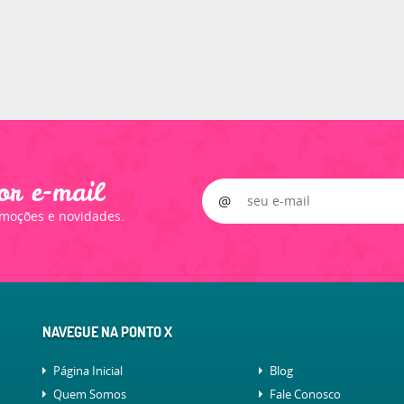
or e-mail
omoções e novidades.
NAVEGUE NA PONTO X
Página Inicial
Blog
Quem Somos
Fale Conosco