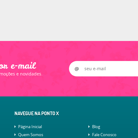
or e-mail
omoções e novidades.
NAVEGUE NA PONTO X
Página Inicial
Blog
Quem Somos
Fale Conosco