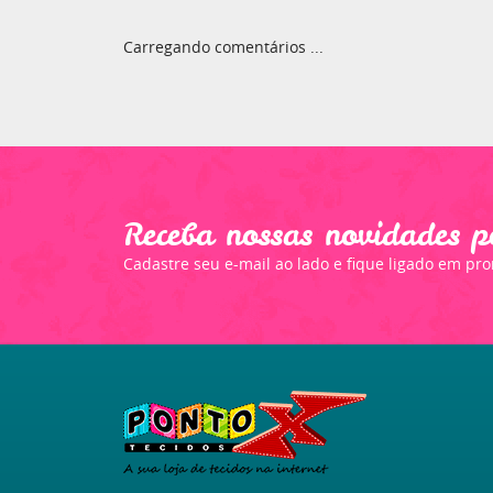
Carregando comentários ...
Receba nossas novidades p
Cadastre seu e-mail ao lado e fique ligado em pr