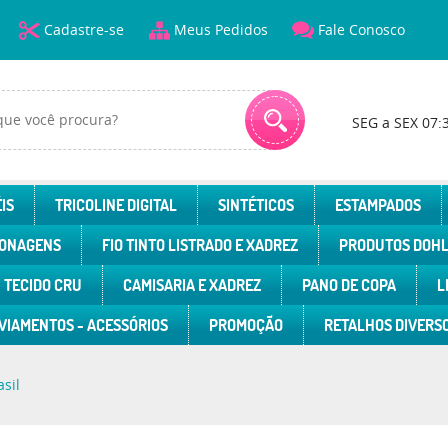
Cadastre-se
Meus Pedidos
Fale Conosco
SEG a SEX 07:
IS
TRICOLINE DIGITAL
SINTÉTICOS
ESTAMPADOS
ONAGENS
FIO TINTO LISTRADO E XADREZ
PRODUTOS DOH
TECIDO CRU
CAMISARIA E XADREZ
PANO DE COPA
L
VIAMENTOS - ACESSÓRIOS
PROMOÇÃO
RETALHOS DIVERS
sil