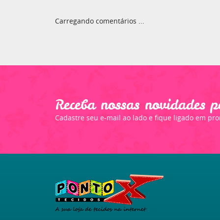
Carregando comentários ...
Receba nossas novidades p
Cadastre seu e-mail ao lado e fique ligado em pr