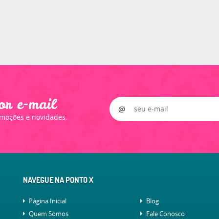
or e-mail
omoções e novidades.
NAVEGUE NA PONTO X
Página Inicial
Blog
Quem Somos
Fale Conosco