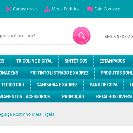
Cadastre-se
Meus Pedidos
Fale Conosco
SEG a SEX 07:
IS
TRICOLINE DIGITAL
SINTÉTICOS
ESTAMPADOS
ONAGENS
FIO TINTO LISTRADO E XADREZ
PRODUTOS DOH
TECIDO CRU
CAMISARIA E XADREZ
PANO DE COPA
L
VIAMENTOS - ACESSÓRIOS
PROMOÇÃO
RETALHOS DIVERS
eguiça Rostinho Meia Tigela