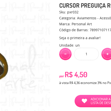
CURSOR PREGUIÇA R
Sku:
pxr032
Categoria:
Aviamentos - Acessó
Marca:
Personal Art
Código de Barras:
7899710711
Seja o primeira a avaliar!
Unidade: un
R$ 4,50
por
à vista
R$ 4,36
economize
3%
no Pi
ADICIONAR A
LISTA DE DES