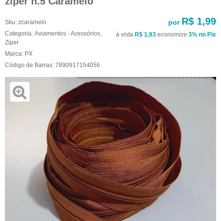
ziper n.5 Caramelo
R$ 1,99
por
Sku:
zcaramelo
Categoria:
Aviamentos - Acessórios
,
à vista
R$ 1,93
economize
3%
no Pix
Ziper
Marca:
PX
Código de Barras:
7890917154056