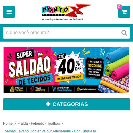
0
CATEGORIAS
Home
Fralda - Felpudo - Toalhas
Toalhas Lavabo Dohler Velour Artesanalle - Cor Turquesa