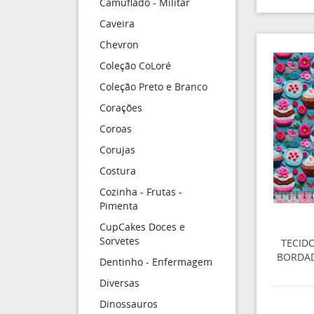
Camuflado - Militar
Caveira
Chevron
Coleção CoLoré
Coleção Preto e Branco
Corações
Coroas
Corujas
Costura
Cozinha - Frutas -
Pimenta
CupCakes Doces e
Sorvetes
TECID
BORDAD
Dentinho - Enfermagem
Diversas
Dinossauros