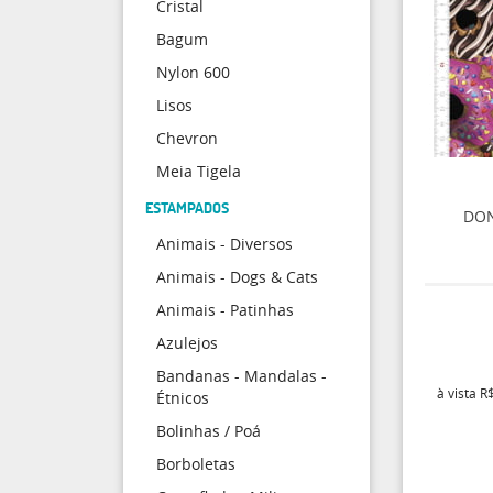
Cristal
Bagum
Nylon 600
Lisos
Chevron
Meia Tigela
ESTAMPADOS
DON
Animais - Diversos
Animais - Dogs & Cats
Animais - Patinhas
Azulejos
Bandanas - Mandalas -
à vista
R$
Étnicos
Bolinhas / Poá
Borboletas