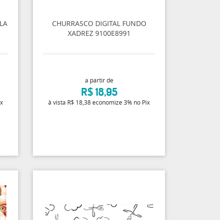
LA
CHURRASCO DIGITAL FUNDO
XADREZ 9100E8991
a partir de
R$ 18,95
ix
à vista
R$ 18,38
economize
3%
no Pix