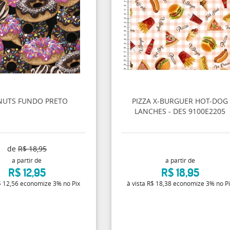
UTS FUNDO PRETO
PIZZA X-BURGUER HOT-DOG
LANCHES - DES 9100E2205
de
R$ 18,95
a partir de
a partir de
R$ 12,95
R$ 18,95
 12,56
economize
3%
no Pix
à vista
R$ 18,38
economize
3%
no P