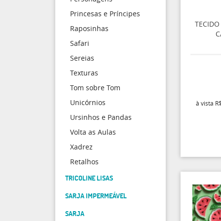
Princesas e Príncipes
TECIDO 
Raposinhas
C
Safari
Sereias
Texturas
Tom sobre Tom
Unicórnios
à vista
R$
Ursinhos e Pandas
Volta as Aulas
Xadrez
Retalhos
TRICOLINE LISAS
SARJA IMPERMEÁVEL
SARJA