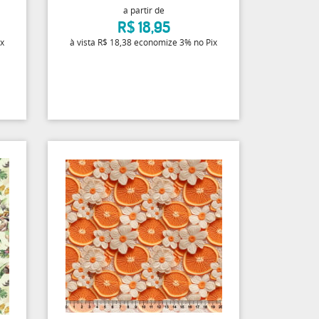
a partir de
R$ 18,95
ix
à vista
R$ 18,38
economize
3%
no Pix