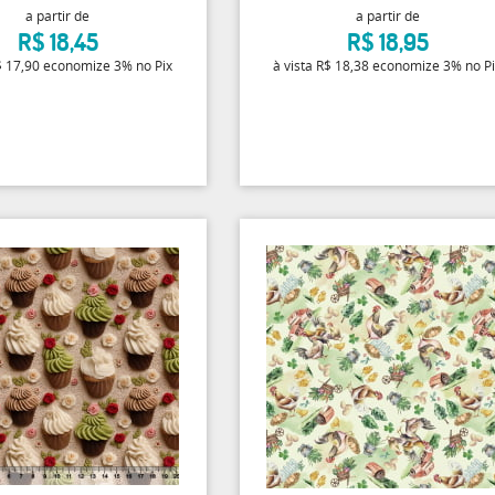
a partir de
a partir de
R$ 18,45
R$ 18,95
 17,90
economize
3%
no Pix
à vista
R$ 18,38
economize
3%
no P