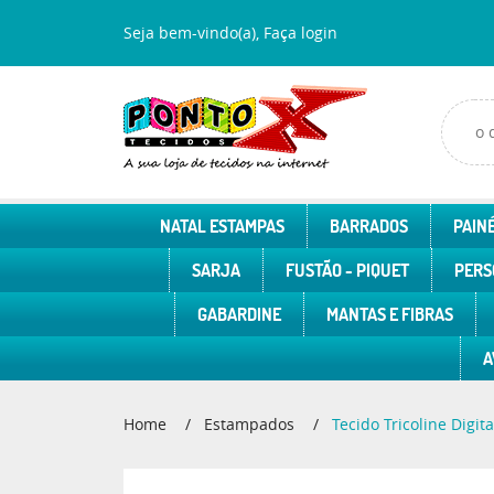
Seja bem-vindo(a),
Faça login
NATAL ESTAMPAS
BARRADOS
PAINÉ
SARJA
FUSTÃO - PIQUET
PERS
GABARDINE
MANTAS E FIBRAS
A
Home
Estampados
Tecido Tricoline Digit