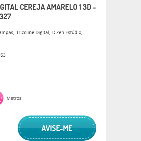
IGITAL CEREJA AMARELO 1 3D -
327
tampas
Tricoline Digital
D.Zen Estúdio
953
Metros
AVISE-ME