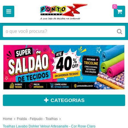
0
CATEGORIAS
Home
Fralda - Felpudo - Toalhas
Toalhas Lavabo Dohler Velour Artesanalle - Cor Rose Claro