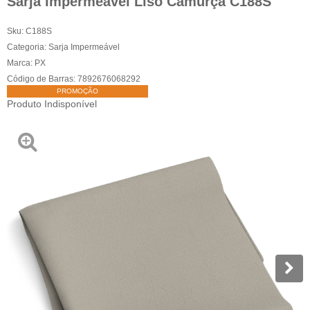
Sarja Impermeável Liso Camurça C188S
Sku:
C188S
Categoria:
Sarja Impermeável
Marca:
PX
Código de Barras:
7892676068292
PROMOÇÃO
Produto Indisponível