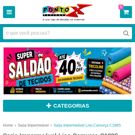
0
CATEGORIAS
Home
Sarja Impermeável
Sarja Impermeável Liso Camurça C188S