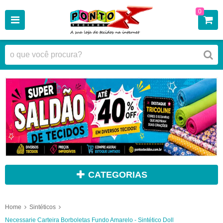
0
CATEGORIAS
Home
Sintéticos
Necessarie Carteira Borboletas Fundo Amarelo - Sintético Doll