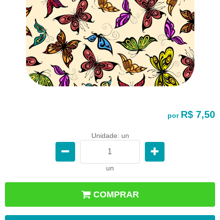
R$ 7,50
por
Unidade: un
un
COMPRAR