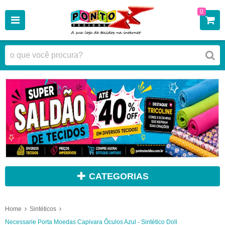
0
CATEGORIAS
Home
Sintéticos
Necessarie Porta Moedas Capivara Ôculos Azul - Sintético Doll