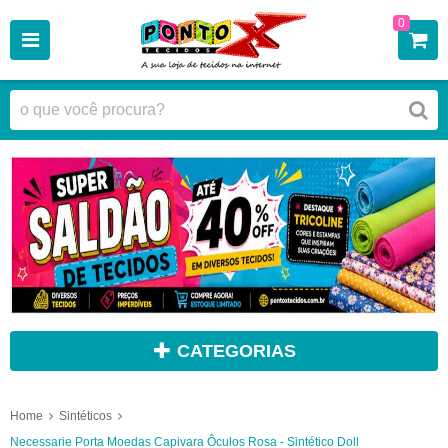
0
CATEGORIAS
Home
Sintéticos
Necessarie Porta Moedas Capivara Ôculos Rosa - Sintético Doll