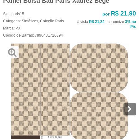
Painel Bolsa Baú Paris Xadrez Bege
R$ 21,90
por
Sku:
paris15
Categoria:
Sintéticos
,
Coleção Paris
à vista
R$ 21,24
economize
3%
no
Pix
Marca:
PX
Código de Barras:
7896431726694