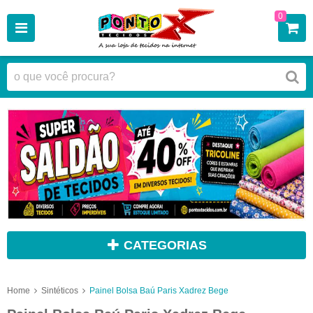
0
CATEGORIAS
Home
Sintéticos
Painel Bolsa Baú Paris Xadrez Bege