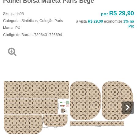
Painel Bolsa Maleta Paris Bege
R$ 29,90
por
Sku:
paris05
Categoria:
Sintéticos
,
Coleção Paris
à vista
R$ 29,00
economize
3%
no
Pix
Marca:
PX
Código de Barras:
7896431726694