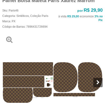
Painel Bolsa Maleta Paris Xadrez Marrom
R$ 29,90
por
Sku:
Paris46
Categoria:
Sintéticos
,
Coleção Paris
à vista
R$ 29,00
economize
3%
no
Pix
Marca:
PX
Código de Barras:
7896431726694