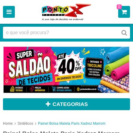
0
CATEGORIAS
Home
Sintéticos
Painel Bolsa Maleta Paris Xadrez Marrom