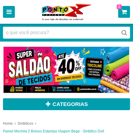
0
CATEGORIAS
Home
Sintéticos
Painel Mochila 2 Bolsos Estampa Viagem Bege - Sintético Doll