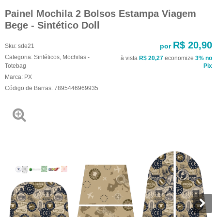
Painel Mochila 2 Bolsos Estampa Viagem
Bege - Sintético Doll
R$ 20,90
por
Sku:
sde21
Categoria:
Sintéticos
,
Mochilas -
à vista
R$ 20,27
economize
3%
no
Totebag
Pix
Marca:
PX
Código de Barras:
7895446969935