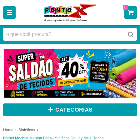
0
CATEGORIAS
Home
Sintéticos
Painel Mochila Menina Bella - Sintético Doll by Neia Rocha