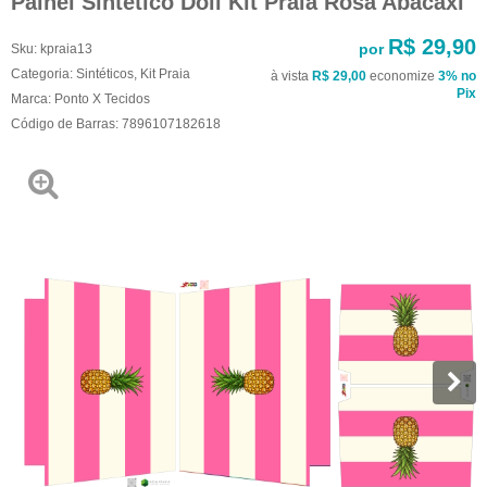
Painel Sintético Doll Kit Praia Rosa Abacaxi
R$ 29,90
por
Sku:
kpraia13
Categoria:
Sintéticos
,
Kit Praia
à vista
R$ 29,00
economize
3%
no
Pix
Marca:
Ponto X Tecidos
Código de Barras:
7896107182618