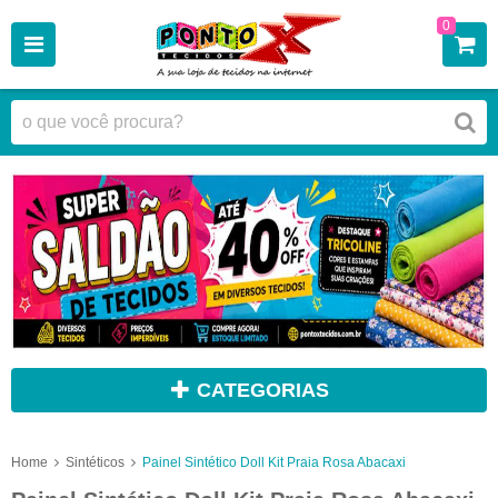
0
CATEGORIAS
Home
Sintéticos
Painel Sintético Doll Kit Praia Rosa Abacaxi