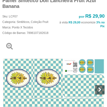
Painel Sintético Doll Lancheira Fruit Azul
Banana
R$ 29,90
por
Sku:
LCF07
Categoria:
Sintéticos
,
Coleção Fruit
à vista
R$ 29,00
economize
3%
no
Pix
Marca:
Ponto X Tecidos
Código de Barras:
7896107182618