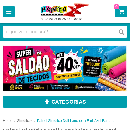
0
CATEGORIAS
Home
Sintéticos
Painel Sintético Doll Lancheira Fruit Azul Banana