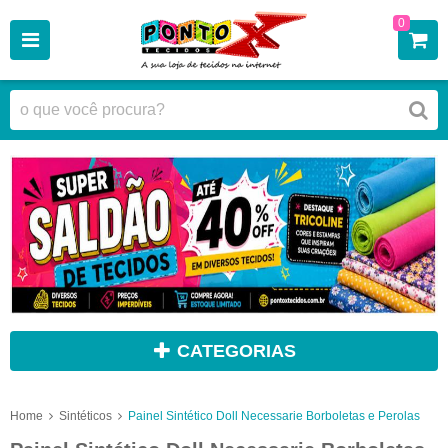
0
CATEGORIAS
Home
Sintéticos
Painel Sintético Doll Necessarie Borboletas e Perolas