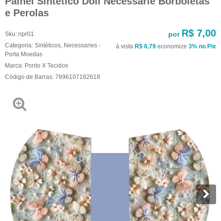
Painel Sintético Doll Necessarie Borboletas
e Perolas
R$ 7,00
por
Sku:
npr01
Categoria:
Sintéticos
,
Necessaries -
à vista
R$ 6,79
economize
3%
no Pix
Porta Moedas
Marca:
Ponto X Tecidos
Código de Barras:
7896107182618