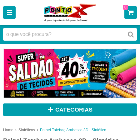
0
CATEGORIAS
Home
Sintéticos
Painel Totebag Arabesco 3D - Sintético