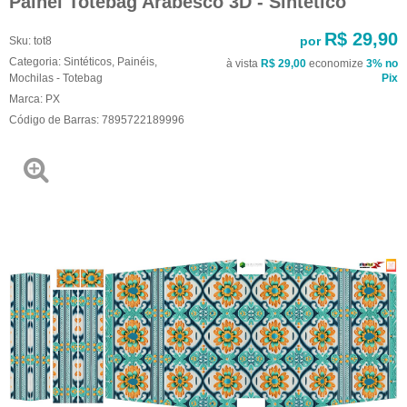
Painel Totebag Arabesco 3D - Sintético
R$ 29,90
por
Sku:
tot8
Categoria:
Sintéticos
,
Painéis
,
à vista
R$ 29,00
economize
3%
no
Mochilas - Totebag
Pix
Marca:
PX
Código de Barras:
7895722189996