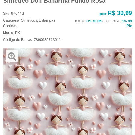
Sintético Doll Bailarina Fundo Rosa
R$ 30,99
por
Sku:
97644d
Categoria:
Sintéticos
,
Estampas
à vista
R$ 30,06
economize
3%
no
Corridas
Pix
Marca:
PX
Código de Barras:
7890635763011