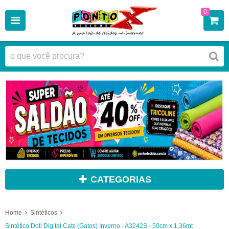
0
CATEGORIAS
Home
Sintéticos
Sintético Doll Digital Cats (Gatos) Inverno - A3242S - 50cm x 1,36mt