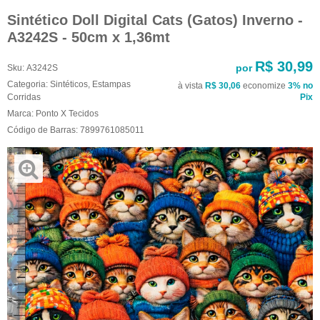
Sintético Doll Digital Cats (Gatos) Inverno -
A3242S - 50cm x 1,36mt
R$ 30,99
por
Sku:
A3242S
Categoria:
Sintéticos
,
Estampas
à vista
R$ 30,06
economize
3%
no
Corridas
Pix
Marca:
Ponto X Tecidos
Código de Barras:
7899761085011