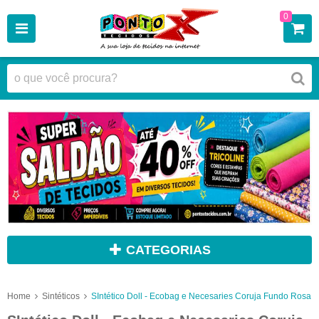
0
CATEGORIAS
Home
Sintéticos
SIntético Doll - Ecobag e Necesaries Coruja Fundo Rosa