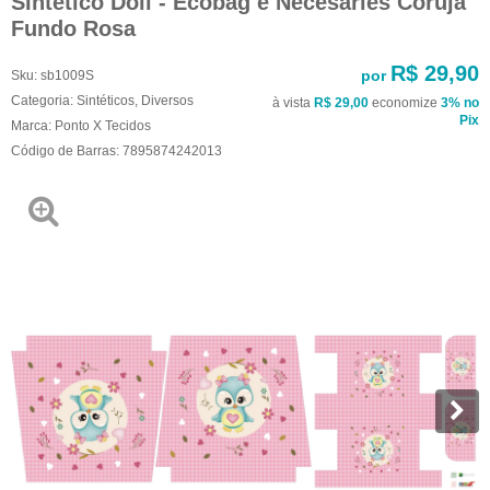
SIntético Doll - Ecobag e Necesaries Coruja
Fundo Rosa
R$ 29,90
por
Sku:
sb1009S
Categoria:
Sintéticos
,
Diversos
à vista
R$ 29,00
economize
3%
no
Pix
Marca:
Ponto X Tecidos
Código de Barras:
7895874242013