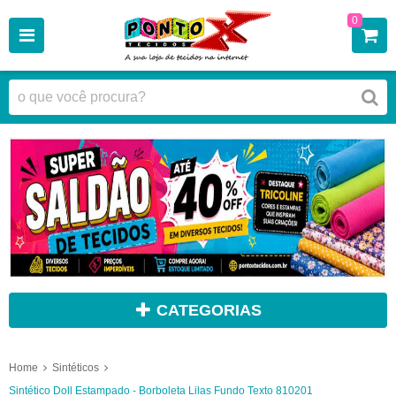
0
CATEGORIAS
Home
Sintéticos
Sintético Doll Estampado - Borboleta Lilas Fundo Texto 810201