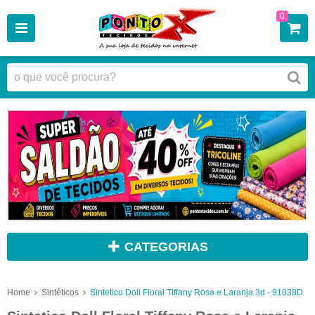
0
CATEGORIAS
Home
Sintéticos
Sintetico Doll Floral Tiffany Rosa e Laranja 3d - 91038D