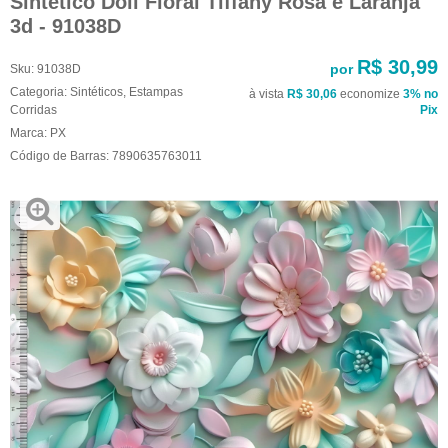
Sintetico Doll Floral Tiffany Rosa e Laranja
3d - 91038D
R$ 30,99
por
Sku:
91038D
Categoria:
Sintéticos
,
Estampas
à vista
R$ 30,06
economize
3%
no
Corridas
Pix
Marca:
PX
Código de Barras:
7890635763011