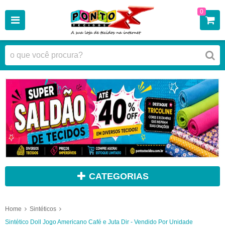
0
CATEGORIAS
Home
Sintéticos
Sintético Doll Jogo Americano Café e Juta Dir - Vendido Por Unidade