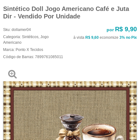
Sintético Doll Jogo Americano Café e Juta
Dir - Vendido Por Unidade
R$ 9,90
por
Sku:
dollamer04
Categoria:
Sintéticos
,
Jogo
à vista
R$ 9,60
economize
3%
no Pix
Americano
Marca:
Ponto X Tecidos
Código de Barras:
7899761085011