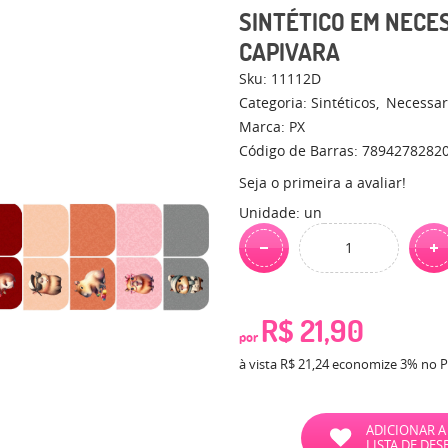
SINTÉTICO EM NECE
CAPIVARA
Sku:
11112D
Categoria:
Sintéticos
Necessar
Marca:
PX
Código de Barras:
7894278282
Seja o primeira a avaliar!
Unidade: un
R$ 21,90
por
à vista
R$ 21,24
economize
3%
no P
ADICIONAR A
LISTA DE DES