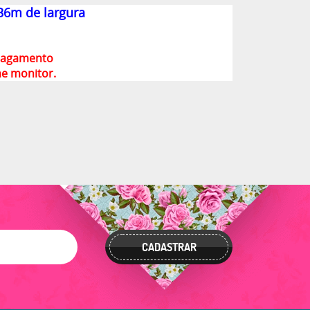
36m de largura
 pagamento
me monitor.
CADASTRAR