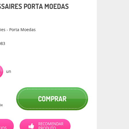
SSAIRES PORTA MOEDAS
ies - Porta Moedas
083
un
COMPRAR
ix
RECOMENDAR
EJOS
PRODUTO