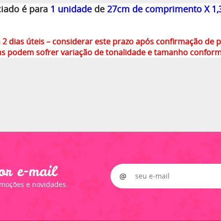
iado é para
1 unidade
de
27cm de comprimento X 1,
m 2 dias úteis – considerar este prazo após confirmação de
ns podem sofrer variação de tonalidade e tamanho confor
or e-mail
omoções e novidades.