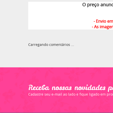
O preço anunc
- Envio e
- As image
Carregando comentários ...
Receba nossas novidades p
Cadastre seu e-mail ao lado e fique ligado em pr