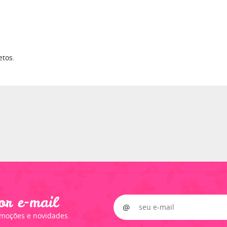
etos.
or e-mail
omoções e novidades.