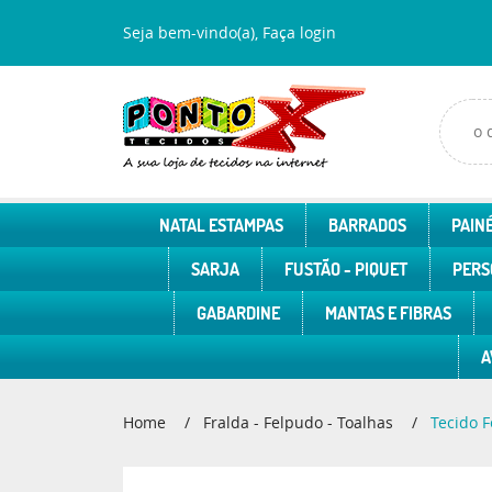
Seja bem-vindo(a),
Faça login
NATAL ESTAMPAS
BARRADOS
PAINÉ
SARJA
FUSTÃO - PIQUET
PERS
GABARDINE
MANTAS E FIBRAS
A
Home
Fralda - Felpudo - Toalhas
Tecido F