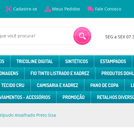
Cadastre-se
Meus Pedidos
Fale Conosco
SEG a SEX 07:
IS
TRICOLINE DIGITAL
SINTÉTICOS
ESTAMPADOS
ONAGENS
FIO TINTO LISTRADO E XADREZ
PRODUTOS DOH
TECIDO CRU
CAMISARIA E XADREZ
PANO DE COPA
L
VIAMENTOS - ACESSÓRIOS
PROMOÇÃO
RETALHOS DIVERS
elpudo Atoalhado Preto Sisa