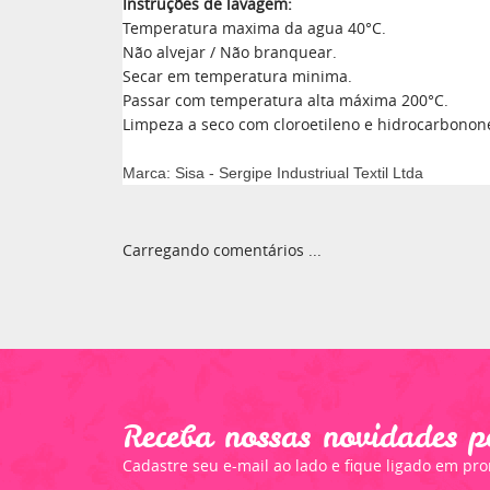
Instruções de lavagem:
Temperatura maxima da agua 40°C.
Não alvejar / Não branquear.
Secar em temperatura minima.
Passar com temperatura alta máxima 200°C.
Limpeza a seco com cloroetileno e hidrocarbonon
Marca: Sisa - Sergipe Industriual Textil Ltda
Carregando comentários ...
Receba nossas novidades p
Cadastre seu e-mail ao lado e fique ligado em pr