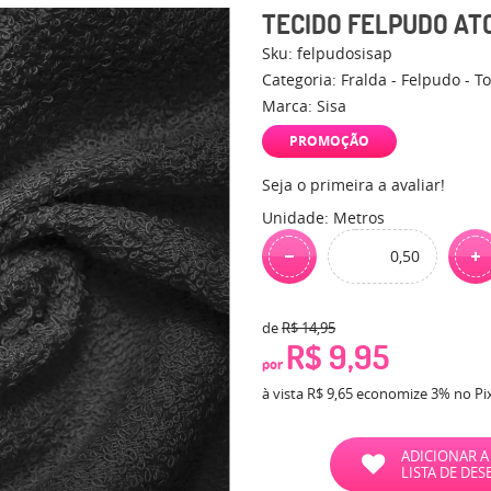
TECIDO FELPUDO AT
Sku:
felpudosisap
Categoria:
Fralda - Felpudo - T
Marca:
Sisa
PROMOÇÃO
Seja o primeira a avaliar!
Unidade: Metros
de
R$ 14,95
R$ 9,95
por
à vista
R$ 9,65
economize
3%
no Pi
ADICIONAR A
LISTA DE DES