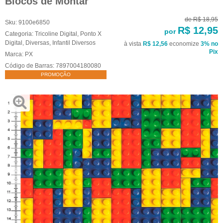
Blocos de Montar
de
R$ 18,95
Sku:
9100e6850
R$ 12,95
por
Categoria:
Tricoline Digital
,
Ponto X
Digital
,
Diversas
,
Infantil Diversos
à vista
R$ 12,56
economize
3%
no
Pix
Marca:
PX
Código de Barras:
7897004180080
PROMOÇÃO