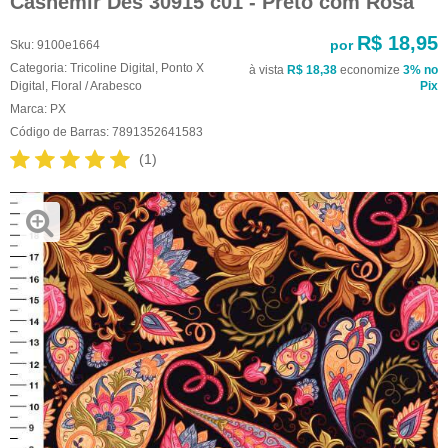
Cashemir Des 30915 c01 - Preto com Rosa
R$ 18,95
por
Sku:
9100e1664
Categoria:
Tricoline Digital
,
Ponto X
à vista
R$ 18,38
economize
3%
no
Digital
,
Floral / Arabesco
Pix
Marca:
PX
Código de Barras:
7891352641583
(1)