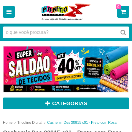
0
CATEGORIAS
Home
Tricoline Digital
Cashemir Des 30915 c01 - Preto com Rosa