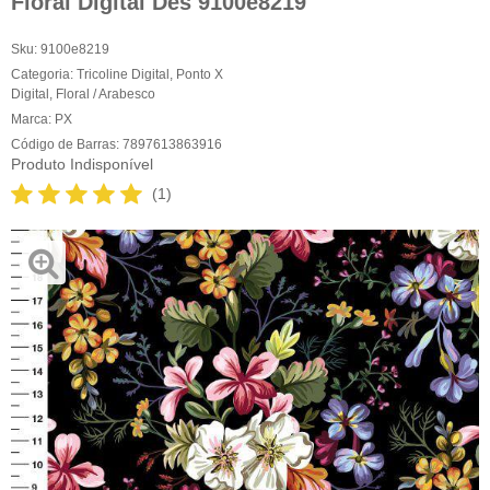
Floral Digital Des 9100e8219
Sku:
9100e8219
Categoria:
Tricoline Digital
,
Ponto X
Digital
,
Floral / Arabesco
Marca:
PX
Código de Barras:
7897613863916
Produto Indisponível
(1)