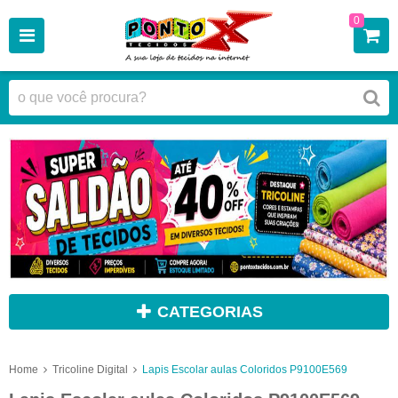
0
CATEGORIAS
Home
Tricoline Digital
Lapis Escolar aulas Coloridos P9100E569