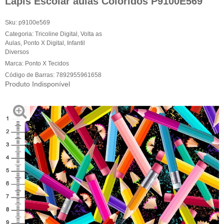
Lapis Escolar aulas Coloridos P9100E569
Sku:
p9100e569
Categoria:
Tricoline Digital
,
Volta as
Aulas
,
Ponto X Digital
,
Infantil
Diversos
Marca:
Ponto X Tecidos
Código de Barras:
7892955961658
Produto Indisponível