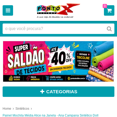
0
CATEGORIAS
Home
Sintéticos
Painel Mochila Média Alice na Janela - Ana Campana Sintético Doll