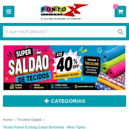
0
CATEGORIAS
Home
Tricoline Digital
Tecido Painel Ecobag Estojo Borboleta - Meia Tigela