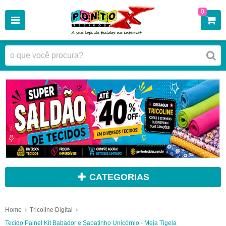
0
CATEGORIAS
Home
Tricoline Digital
Tecido Painel Kit Babador e Sapatinho Unicórnio - Meia Tigela