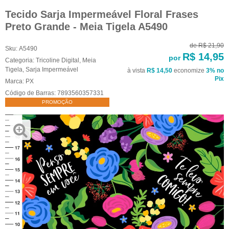
Tecido Sarja Impermeável Floral Frases
Preto Grande - Meia Tigela A5490
de
R$ 21,90
Sku:
A5490
R$ 14,95
por
Categoria:
Tricoline Digital
,
Meia
Tigela
,
Sarja Impermeável
à vista
R$ 14,50
economize
3%
no
Pix
Marca:
PX
Código de Barras:
7893560357331
PROMOÇÃO