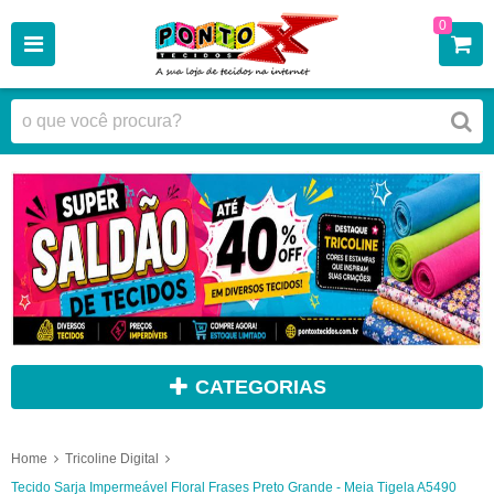
0
CATEGORIAS
Home
Tricoline Digital
Tecido Sarja Impermeável Floral Frases Preto Grande - Meia Tigela A5490