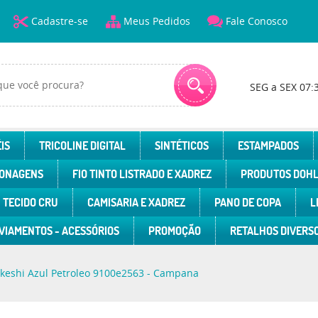
Cadastre-se
Meus Pedidos
Fale Conosco
SEG a SEX 07:
IS
TRICOLINE DIGITAL
SINTÉTICOS
ESTAMPADOS
ONAGENS
FIO TINTO LISTRADO E XADREZ
PRODUTOS DOH
TECIDO CRU
CAMISARIA E XADREZ
PANO DE COPA
L
VIAMENTOS - ACESSÓRIOS
PROMOÇÃO
RETALHOS DIVERS
Kokeshi Azul Petroleo 9100e2563 - Campana