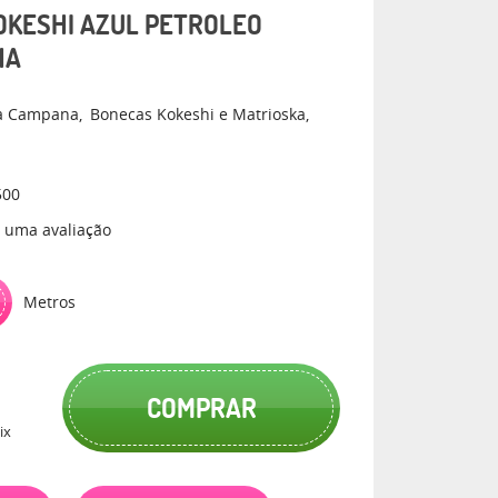
KOKESHI AZUL PETROLEO
NA
a Campana
Bonecas Kokeshi e Matrioska
500
 uma avaliação
Metros
COMPRAR
ix