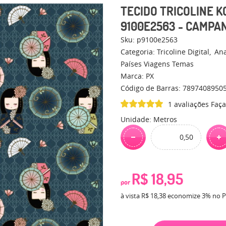
TECIDO TRICOLINE 
9100E2563 - CAMPA
Sku:
p9100e2563
Categoria:
Tricoline Digital
An
Países Viagens Temas
Marca:
PX
Código de Barras:
7897408950
1 avaliações
Faça
Unidade: Metros
R$ 18,95
por
à vista
R$ 18,38
economize
3%
no P