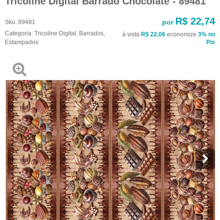
Tricoline Digital Barrado Chocolate - 89481
R$ 22,74
por
Sku:
89481
Categoria:
Tricoline Digital
,
Barrados
,
à vista
R$ 22,06
economize
3%
no
Estampados
Pix